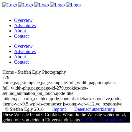
Overview
Adventures
About
Contact
Overview
Adventures
About
Contact
Home - Steffen Egly Photography
279
home,page-template,page-template-full_width,page-template-
full_width-php,page,page-id-279,cookies-not-
set,,no_animation_on_touch,qode-title-
hidden,paspartu_enabled,qode-content-sidebar-responsive,qode-
theme-ver-9.5,wpb-js-composer js-comp-ver-4.12,vc_responsive
© Steffen Egly 2016
|
Imprint
|
Datenschutzerklärung
‎
Diese Website benutzt Cookies. Wenn du die Website weiter nutzt,
gehen wir von deinem Einverständnis aus.
OK
Mehr Informationen